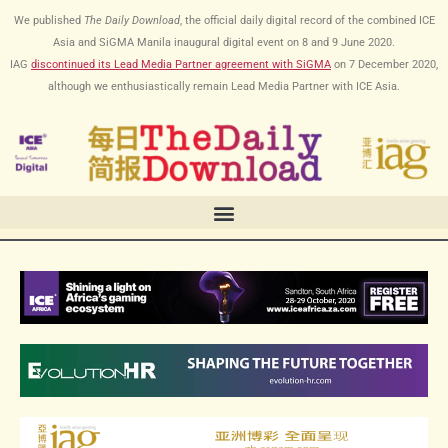
跳
We published
The Daily Download
, the official daily digital record of the combined ICE
至
Asia and SiGMA Manila inaugural digital event on 8 and 9 June 2020.
内
IAG
discontinued its Lead Media Partner agreement with SiGMA
on
7 December 2020
,
容
although we enthusiastically remain Lead Media Partner with ICE Asia.